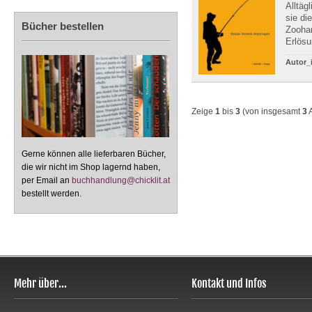
Alltäg
sie di
Bücher bestellen
Zoohan
Erlösu
Autor_
Zeige
1
bis
3
(von insgesamt
3
A
Gerne können alle lieferbaren Bücher,
die wir nicht im Shop lagernd haben,
per Email an
buchhandlung@chicklit.at
bestellt werden.
Mehr über...
Kontakt und Infos