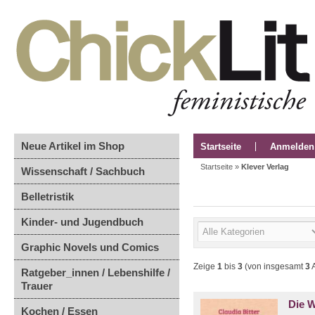
Neue Artikel im Shop
Startseite
Anmelden
Startseite
»
Klever Verlag
Wissenschaft / Sachbuch
Belletristik
Kinder- und Jugendbuch
Graphic Novels und Comics
Zeige
1
bis
3
(von insgesamt
3
A
Ratgeber_innen / Lebenshilfe /
Trauer
Die W
Kochen / Essen