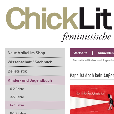
Neue Artikel im Shop
Startseite
Anmelden
Startseite
»
Kinder- und Jugendb
Wissenschaft / Sachbuch
Belletristik
Papa ist doch kein Außer
Kinder- und Jugendbuch
0-2 Jahre
3-5 Jahre
6-7 Jahre
8-10 Jahre