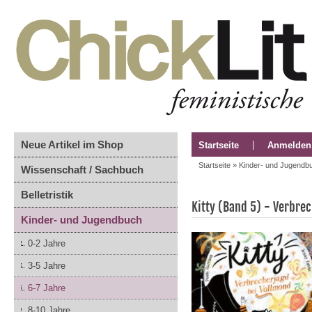
Neue Artikel im Shop
Startseite
Anmelden
Startseite
»
Kinder- und Jugendb
Wissenschaft / Sachbuch
Belletristik
Kitty (Band 5) - Verbre
Kinder- und Jugendbuch
0-2 Jahre
3-5 Jahre
6-7 Jahre
8-10 Jahre