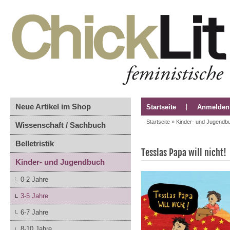
Neue Artikel im Shop
Startseite
Anmelden
Startseite
»
Kinder- und Jugendb
Wissenschaft / Sachbuch
Belletristik
Tesslas Papa will nicht!
Kinder- und Jugendbuch
0-2 Jahre
3-5 Jahre
6-7 Jahre
8-10 Jahre