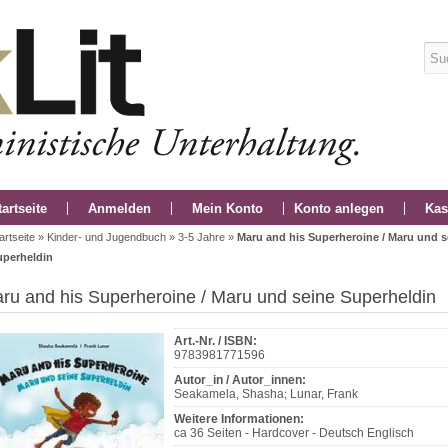
tartseite
Anmelden
Mein Konto
Konto anlegen
Kas
artseite
»
Kinder- und Jugendbuch
»
3-5 Jahre
»
Maru and his Superheroine / Maru und s
uperheldin
ru and his Superheroine / Maru und seine Superheldin
Art.-Nr. / ISBN:
9783981771596
Autor_in / Autor_innen:
Seakamela, Shasha; Lunar, Frank
Weitere Informationen:
ca 36 Seiten - Hardcover - Deutsch Englisch