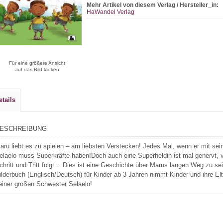
Mehr Artikel von diesem Verlag / Hersteller_in:
HaWandel Verlag
Für eine größere Ansicht
auf das Bild klicken
etails
ESCHREIBUNG
aru liebt es zu spielen – am liebsten Verstecken! Jedes Mal, wenn er mit seine
elaelo muss Superkräfte haben!Doch auch eine Superheldin ist mal genervt, vo
chritt und Tritt folgt… Dies ist eine Geschichte über Marus langen Weg zu se
ilderbuch (Englisch/Deutsch) für Kinder ab 3 Jahren nimmt Kinder und ihre Elt
einer großen Schwester Selaelo!