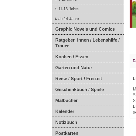
11-13 Jahre
ab 14 Jahre
Graphic Novels und Comics
Ratgeber_innen / Lebenshilfe /
Trauer
Kochen / Essen
D
Garten und Natur
Reise / Sport / Freizeit
B
Geschenkbuch / Spiele
M
S
Malbücher
S
B
Kalender
s
Notizbuch
Postkarten