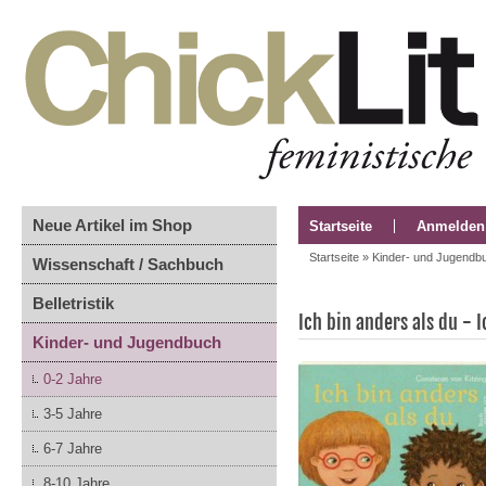
Neue Artikel im Shop
Startseite
Anmelden
Startseite
»
Kinder- und Jugendb
Wissenschaft / Sachbuch
Belletristik
Ich bin anders als du - 
Kinder- und Jugendbuch
0-2 Jahre
3-5 Jahre
6-7 Jahre
8-10 Jahre