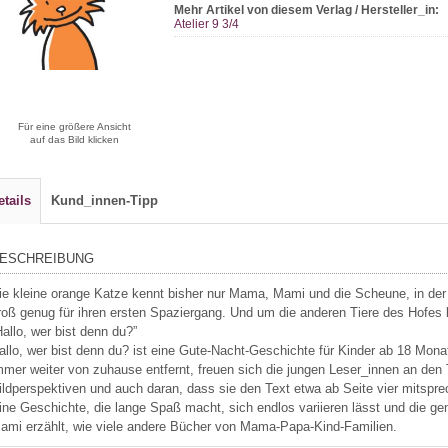
Mehr Artikel von diesem Verlag / Hersteller_in:
Atelier 9 3/4
Für eine größere Ansicht
auf das Bild klicken
etails
Kund_innen-Tipp
ESCHREIBUNG
ie kleine orange Katze kennt bisher nur Mama, Mami und die Scheune, in der
roß genug für ihren ersten Spaziergang. Und um die anderen Tiere des Hofes 
Hallo, wer bist denn du?”
allo, wer bist denn du? ist eine Gute-Nacht-Geschichte für Kinder ab 18 Mona
mmer weiter von zuhause entfernt, freuen sich die jungen Leser_innen an de
ildperspektiven und auch daran, dass sie den Text etwa ab Seite vier mitspr
ine Geschichte, die lange Spaß macht, sich endlos variieren lässt und die 
ami erzählt, wie viele andere Bücher von Mama-Papa-Kind-Familien.