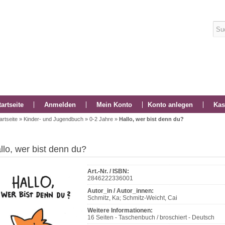
tartseite
Anmelden
Mein Konto
Konto anlegen
Kas
artseite
»
Kinder- und Jugendbuch
»
0-2 Jahre
»
Hallo, wer bist denn du?
llo, wer bist denn du?
Art.-Nr. / ISBN:
2846222336001
Autor_in / Autor_innen:
Schmitz, Ka; Schmitz-Weicht, Cai
Weitere Informationen:
16 Seiten - Taschenbuch / broschiert - Deutsch