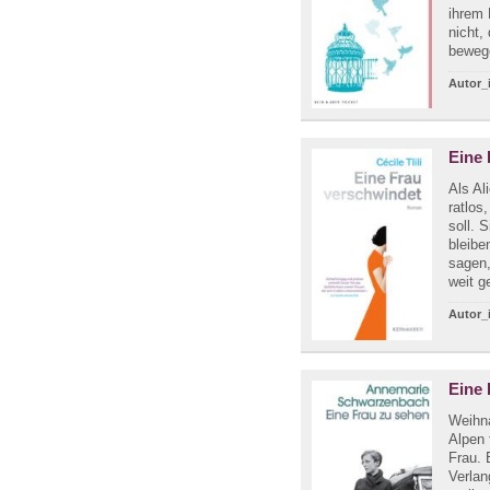
ihrem 
nicht,
bewege
Autor_
Eine 
Als Al
ratlos
soll. 
bleibe
sagen,
weit g
Autor_
Eine 
Weihna
Alpen 
Frau. 
Verla