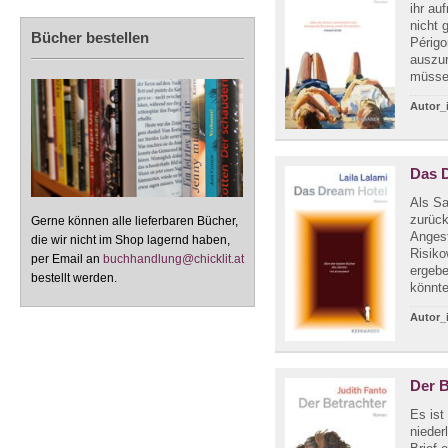
ihr au
nicht 
Bücher bestellen
Périgo
auszur
müssen
Autor_
Das 
Als Sa
zurück
Gerne können alle lieferbaren Bücher,
Angest
die wir nicht im Shop lagernd haben,
Risiko
per Email an
buchhandlung@chicklit.at
ergebe
bestellt werden.
könnte
Autor_
Der B
Es ist
nieder