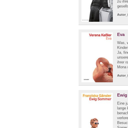
zu ihr
gesell
Autor_
Eva
Was, 
Kinder
Ja, fi
unsere
ihrer 
Mona m
Autor_
Ewig
Eine j
lange 
benach
verlor
Besuch
Sorge: