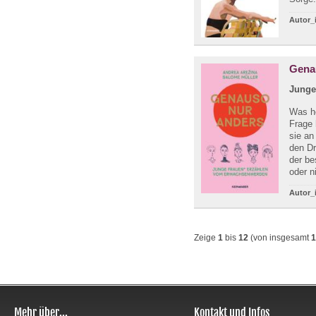
Autor_
Gena
Junge
Was he
Frage 
sie an
den Dr
der be
oder n
Autor_
Zeige
1
bis
12
(von insgesamt
1
Mehr über...
Kontakt und Infos