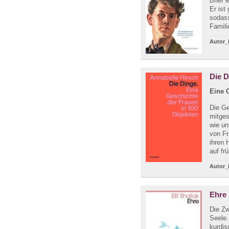
Brief 
Er ist
sodas
Famili
Autor_
Die 
Eine 
Die G
mitges
wie un
von Fr
ihren 
auf fr
Autor_
Ehre
Die Zw
Seele.
kurdis