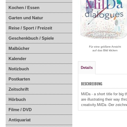
Kochen / Essen
Garten und Natur
Reise / Sport / Freizeit
Geschenkbuch / Spiele
Für eine größere Ansicht
Malbücher
auf das Bild klicken
Kalender
Details
Notizbuch
Postkarten
BESCHREIBUNG
Zeitschrift
MilDa - a short title for bi
Hörbuch
are illustrating their way th
creativity.MilDa -Der zeich
Filme / DVD
Antiquariat