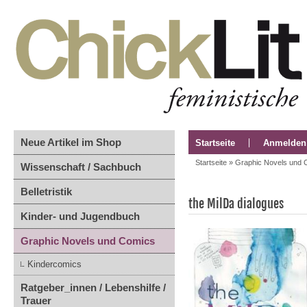
Neue Artikel im Shop
Startseite
Anmelden
Startseite
»
Graphic Novels und 
Wissenschaft / Sachbuch
Belletristik
the MilDa dialogues
Kinder- und Jugendbuch
Graphic Novels und Comics
Kindercomics
Ratgeber_innen / Lebenshilfe /
Trauer