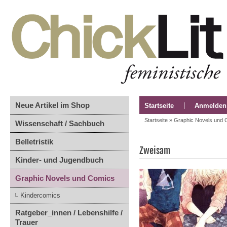
Neue Artikel im Shop
Startseite
Anmelden
Startseite
»
Graphic Novels und 
Wissenschaft / Sachbuch
Belletristik
Zweisam
Kinder- und Jugendbuch
Graphic Novels und Comics
Kindercomics
Ratgeber_innen / Lebenshilfe /
Trauer