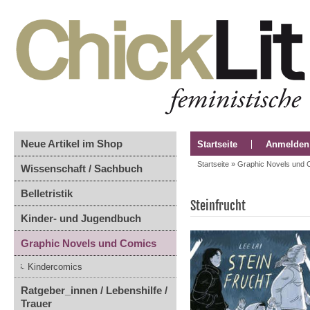
Neue Artikel im Shop
Startseite
Anmelden
Startseite
»
Graphic Novels und 
Wissenschaft / Sachbuch
Belletristik
Steinfrucht
Kinder- und Jugendbuch
Graphic Novels und Comics
Kindercomics
Ratgeber_innen / Lebenshilfe /
Trauer