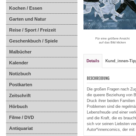
Kochen / Essen
Garten und Natur
Reise / Sport / Freizeit
Für eine größere Ansicht
Geschenkbuch / Spiele
auf das Bild klicken
Malbücher
Details
Kund_innen-Tip
Kalender
Notizbuch
BESCHREIBUNG
Postkarten
Die großen Fragen nach Zug
die queere Beziehung von B
Zeitschrift
Druck ihrer beiden Familie
Hörbuch
Problemen sind die regelmäß
Lebensfreude und einer verlo
Filme / DVD
und die Kraft, die es brau
sich vor seinen Liebsten ve
Antiquariat
Autor*innencomics, der mit