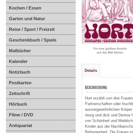
Kochen / Essen
Garten und Natur
Reise / Sport / Freizeit
Geschenkbuch / Spiele
Für eine größere Ansicht
Malbücher
auf das Bild klicken
Kalender
Details
Notizbuch
Postkarten
BESCHREIBUNG
Zeitschrift
Hort erzählt von drei Frauen
Hörbuch
Partnerschaften oder frucht
aussergewöhnlichen Körper t
Filme / DVD
riesig und dick und Denise 
von Schönheit und Weiblichk
Antiquariat
Kinder aus der Nachbarschaf
Befangenheit. Die Frauen si