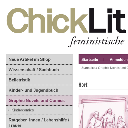
Neue Artikel im Shop
Startseite
Anmelden
Startseite
»
Graphic Novels und 
Wissenschaft / Sachbuch
Belletristik
Hort
Kinder- und Jugendbuch
Graphic Novels und Comics
Kindercomics
Ratgeber_innen / Lebenshilfe /
Trauer