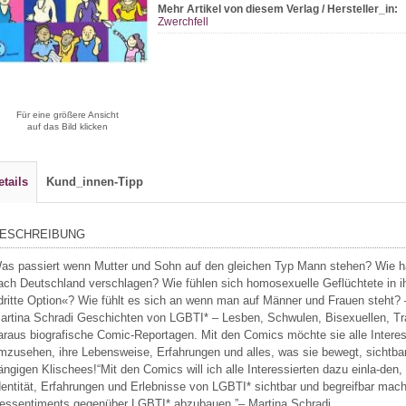
Mehr Artikel von diesem Verlag / Hersteller_in:
Zwerchfell
Für eine größere Ansicht
auf das Bild klicken
etails
Kund_innen-Tipp
ESCHREIBUNG
as passiert wenn Mutter und Sohn auf den gleichen Typ Mann stehen? Wie hat
ach Deutschland verschlagen? Wie fühlen sich homosexuelle Geflüchtete in ih
dritte Option«? Wie fühlt es sich an wenn man auf Männer und Frauen steht?
artina Schradi Geschichten von LGBTI* – Lesben, Schwulen, Bisexuellen, Tra
araus biografische Comic-Reportagen. Mit den Comics möchte sie alle Interess
mzusehen, ihre Lebensweise, Erfahrungen und alles, was sie bewegt, sichtba
ängigen Klischees!“Mit den Comics will ich alle Interessierten dazu einla-den,
dentität, Erfahrungen und Erlebnisse von LGBTI* sichtbar und begreifbar mach
essentiments gegenüber LGBTI* abzubauen.”– Martina Schradi