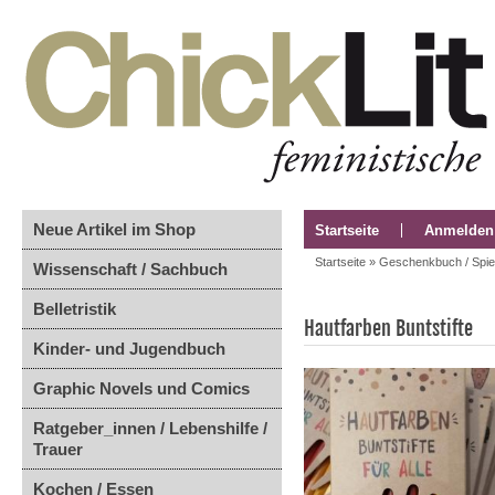
Neue Artikel im Shop
Startseite
Anmelden
Startseite
»
Geschenkbuch / Spie
Wissenschaft / Sachbuch
Belletristik
Hautfarben Buntstifte
Kinder- und Jugendbuch
Graphic Novels und Comics
Ratgeber_innen / Lebenshilfe /
Trauer
Kochen / Essen