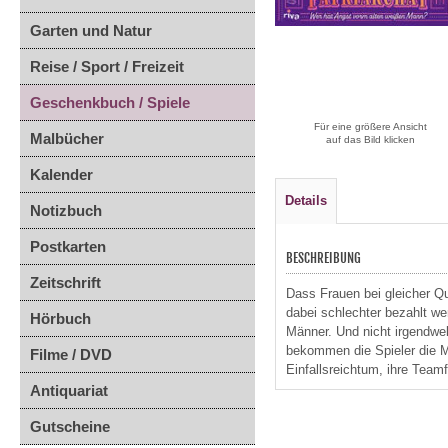
Garten und Natur
Reise / Sport / Freizeit
Geschenkbuch / Spiele
Für eine größere Ansicht
Malbücher
auf das Bild klicken
Kalender
Details
Notizbuch
Postkarten
BESCHREIBUNG
Zeitschrift
Dass Frauen bei gleicher Q
dabei schlechter bezahlt we
Hörbuch
Männer. Und nicht irgendwe
bekommen die Spieler die M
Filme / DVD
Einfallsreichtum, ihre Teamf
Antiquariat
Gutscheine