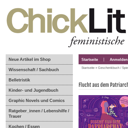
Neue Artikel im Shop
Startseite
Anmelden
Startseite
»
Geschenkbuch / Spie
Wissenschaft / Sachbuch
Belletristik
Flucht aus dem Patriarc
Kinder- und Jugendbuch
Graphic Novels und Comics
Ratgeber_innen / Lebenshilfe /
Trauer
Kochen / Essen