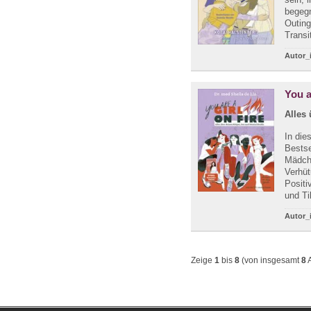
begegn
Outing
Transi
Autor_
You a
Alles
In die
Bestse
Mädche
Verhüt
Positi
und Ti
Autor_
Zeige
1
bis
8
(von insgesamt
8
A