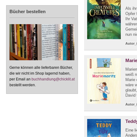
Als ih
Bücher bestellen
Opfer 
Ihr Va
währen
Gemei
nun nic
Autor_
Mari
Gerne können alle lieferbaren Bücher,
Mariem
die wir nicht im Shop lagernd haben,
weiß n
per Email an
buchhandlung@chicklit.at
Marie 
wäre w
bestellt werden.
glaubt
David w
Autor_
Teddy
Eine l
Ander