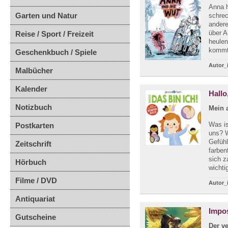
Anna h
Garten und Natur
schrec
andere
über A
Reise / Sport / Freizeit
heulen
kommt
Geschenkbuch / Spiele
Autor_
Malbücher
Kalender
Hallo
Notizbuch
Mein 
Was is
Postkarten
uns? W
Gefühl
Zeitschrift
farben
sich z
Hörbuch
wichti
Filme / DVD
Autor_
Antiquariat
Impos
Gutscheine
Der ve