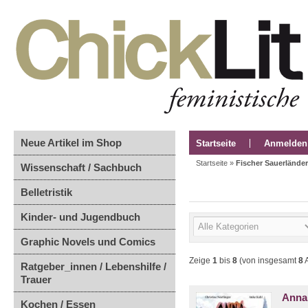
Neue Artikel im Shop
Startseite
Anmelden
Startseite
»
Fischer Sauerländer
Wissenschaft / Sachbuch
Belletristik
Kinder- und Jugendbuch
Graphic Novels und Comics
Zeige
1
bis
8
(von insgesamt
8
A
Ratgeber_innen / Lebenshilfe /
Trauer
Anna
Kochen / Essen