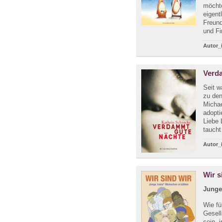
möchte
eigent
Freund
und Fi
Autor_
Verd
Seit w
zu de
Michae
adopti
Liebe 
taucht
Autor_
Wir s
Junge
Wie fü
Gesell
sein, 