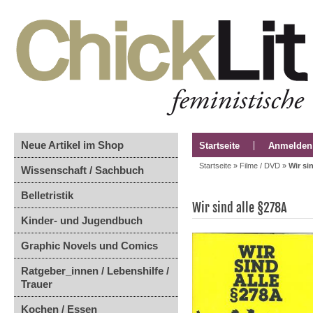
Neue Artikel im Shop
Startseite
Anmelden
Startseite
»
Filme / DVD
»
Wir si
Wissenschaft / Sachbuch
Belletristik
Wir sind alle §278A
Kinder- und Jugendbuch
Graphic Novels und Comics
Ratgeber_innen / Lebenshilfe /
Trauer
Kochen / Essen