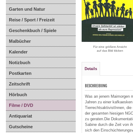
Garten und Natur
Reise / Sport / Freizeit
Geschenkbuch / Spiele
Malbücher
Für eine größere Ansicht
auf das Bild klicken
Kalender
Notizbuch
Details
Postkarten
Zeitschrift
BESCHREIBUNG
Hörbuch
Was an jenem Maimorgen mit
Jahren zu einer kafkaesken
Filme / DVD
TierrechtsaktivistInnen, di
der gesamten hiesigen NGO-S
Antiquariat
zu geraten.Die Dokumentatio
Sabine durch die Zeit von i
Gutscheine
sich den Einschüchterungsv