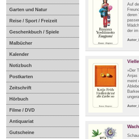
Auf de
Garten und Natur
Freund
deren 
passen
Reise / Sport / Freizeit
Mädche
der im
Geschenkbuch / Spiele
Autor_
Malbücher
Kalender
Viell
Notizbuch
»Der T
Anjas 
Postkarten
meint 
Ablebe
Zeitschrift
Barkee
ungera
Hörbuch
Autor_
Filme / DVD
Antiquariat
Wach
Gutscheine
Schaup