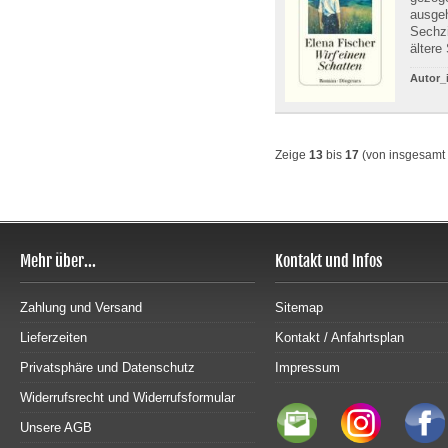
ausgeh
Sechzi
ältere
Autor_
Zeige
13
bis
17
(von insgesamt
Mehr über...
Kontakt und Infos
Zahlung und Versand
Sitemap
Lieferzeiten
Kontakt / Anfahrtsplan
Privatsphäre und Datenschutz
Impressum
Widerrufsrecht und Widerrufsformular
Unsere AGB