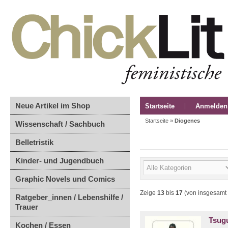
Neue Artikel im Shop
Startseite
Anmelden
Startseite
»
Diogenes
Wissenschaft / Sachbuch
Belletristik
Kinder- und Jugendbuch
Graphic Novels und Comics
Zeige
13
bis
17
(von insgesamt
Ratgeber_innen / Lebenshilfe /
Trauer
Tsug
Kochen / Essen