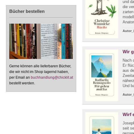
und da
die ve
Bücher bestellen
zarten
modell
Anatom
Autor_
Wir g
Nach d
Er flü
Gerne können alle lieferbaren Bücher,
aus de
die wir nicht im Shop lagernd haben,
Zweita
per Email an
buchhandlung@chicklit.at
näher
bestellt werden.
Und ba
Autor_
Wirf 
Joseph
seit s
gezoge