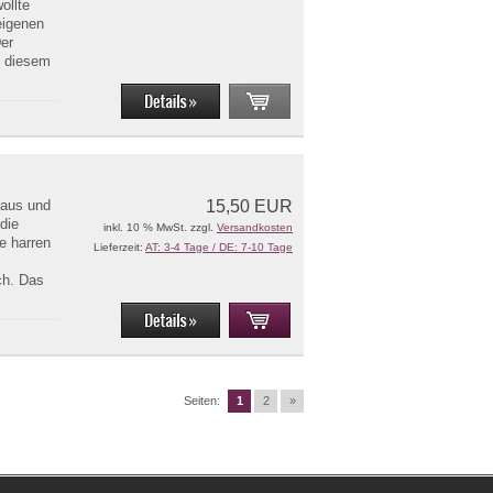
ollte
eigenen
er
n diesem
 aus und
15,50 EUR
die
inkl. 10 % MwSt. zzgl.
Versandkosten
e harren
Lieferzeit:
AT: 3-4 Tage / DE: 7-10 Tage
ch. Das
Seiten:
1
2
»