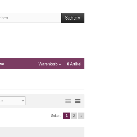
sa
Warenkorb »
0
Artikel
Seiten:
1
2
»