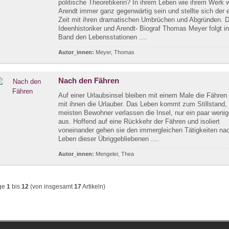
politische Theoretikerin? In ihrem Leben wie ihrem Werk w
Arendt immer ganz gegenwärtig sein und stellte sich der 
Zeit mit ihren dramatischen Umbrüchen und Abgründen. D
Ideenhistoriker und Arendt- Biograf Thomas Meyer folgt i
Band den Lebensstationen ....
Autor_innen:
Meyer, Thomas
Nach den Fähren
Auf einer Urlaubsinsel bleiben mit einem Male die Fähren
mit ihnen die Urlauber. Das Leben kommt zum Stillstand, 
meisten Bewohner verlassen die Insel, nur ein paar wenig
aus. Hoffend auf eine Rückkehr der Fähren und isoliert
voneinander gehen sie den immergleichen Tätigkeiten na
Leben dieser Übriggebliebenen ....
Autor_innen:
Mengeler, Thea
ge
1
bis
12
(von insgesamt
17
Artikeln)