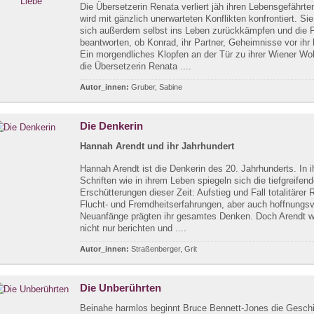
Die Übersetzerin Renata verliert jäh ihren Lebensgefährte
wird mit gänzlich unerwarteten Konflikten konfrontiert. S
sich außerdem selbst ins Leben zurückkämpfen und die 
beantworten, ob Konrad, ihr Partner, Geheimnisse vor ihr 
Ein morgendliches Klopfen an der Tür zu ihrer Wiener W
die Übersetzerin Renata ....
Autor_innen:
Gruber, Sabine
Die Denkerin
Hannah Arendt und ihr Jahrhundert
Hannah Arendt ist die Denkerin des 20. Jahrhunderts. In i
Schriften wie in ihrem Leben spiegeln sich die tiefgreifen
Erschütterungen dieser Zeit: Aufstieg und Fall totalitärer
Flucht- und Fremdheitserfahrungen, aber auch hoffnungsv
Neuanfänge prägten ihr gesamtes Denken. Doch Arendt w
nicht nur berichten und ....
Autor_innen:
Straßenberger, Grit
Die Unberührten
Beinahe harmlos beginnt Bruce Bennett-Jones die Gesch