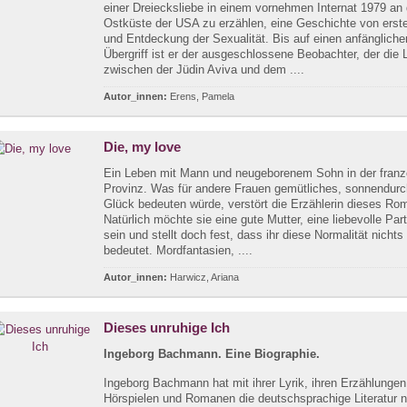
einer Dreiecksliebe in einem vornehmen Internat 1979 an 
Ostküste der USA zu erzählen, eine Geschichte von erste
und Entdeckung der Sexualität. Bis auf einen anfängliche
Übergriff ist er der ausgeschlossene Beobachter, der die 
zwischen der Jüdin Aviva und dem ....
Autor_innen:
Erens, Pamela
Die, my love
Ein Leben mit Mann und neugeborenem Sohn in der fran
Provinz. Was für andere Frauen gemütliches, sonnendurc
Glück bedeuten würde, verstört die Erzählerin dieses Ro
Natürlich möchte sie eine gute Mutter, eine liebevolle Par
sein und stellt doch fest, dass ihr diese Normalität nichts
bedeutet. Mordfantasien, ....
Autor_innen:
Harwicz, Ariana
Dieses unruhige Ich
Ingeborg Bachmann. Eine Biographie.
Ingeborg Bachmann hat mit ihrer Lyrik, ihren Erzählungen
Hörspielen und Romanen die deutschsprachige Literatur 