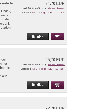
eränderte
24,70 EUR
inkl. 10 % MwSt. zzgl.
Versandkosten
u Ende»,
Lieferzeit:
AT: 3-4 Tage / DE: 7-10 Tage
choeps
 in der
erzählt
trotzdem
 der
25,70 EUR
n, ist
inkl. 10 % MwSt. zzgl.
Versandkosten
sher nie
Lieferzeit:
AT: 3-4 Tage / DE: 7-10 Tage
nd aus
22,70 EUR