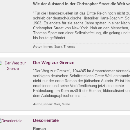
Wie der Aufstand in der Christopher Street die Welt v
"Für die Homosexuellen ist das Dritte Reich noch nicht z
schrieb der deutsch-jüdische Historiker Hans-Joachim S
1963. Es endete für sie sechs Jahre später, in einer Nacht
Christopher Street von New York. Nah an den Menschen, 
Thomas Sparr von einer Selbstbefreiung, die gelang und 
bis heute gefährdet ....
Autor_innen:
Sparr, Thomas
Der Weg zur Grenze
"Der Weg zur Grenze", 1944/45 im Amsterdamer Versteck
verfolgten deutschen Schriftstellerin Grete Weil entstande
nicht nur der erste Roman der jüdischen Autorin. Er ist bi
erschienen und seine Veröffentlichung jetzt eine echte
Entdeckung. Im Kern erzählt der Roman, fiktionalisiert u
dem Autobiographischen ins ....
Autor_innen:
Weil, Grete
Desorientale
Roman