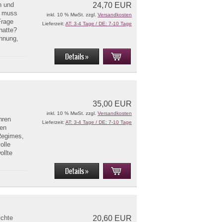
n und
24,70 EUR
ie muss
inkl. 10 % MwSt. zzgl.
Versandkosten
Frage
Lieferzeit:
AT: 3-4 Tage / DE: 7-10 Tage
hatte?
ohnung,
35,00 EUR
inkl. 10 % MwSt. zzgl.
Versandkosten
hren
Lieferzeit:
AT: 3-4 Tage / DE: 7-10 Tage
den
 Regimes,
olle
ollte
ichte
20,60 EUR