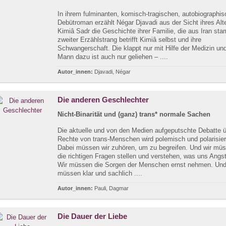
In ihrem fulminanten, komisch-tragischen, autobiographi
Debütroman erzählt Négar Djavadi aus der Sicht ihres Alt
Kimiâ Sadr die Geschichte ihrer Familie, die aus Iran st
zweiter Erzählstrang betrifft Kimiâ selbst und ihre
Schwangerschaft. Die klappt nur mit Hilfe der Medizin un
Mann dazu ist auch nur geliehen – ....
Autor_innen:
Djavadi, Négar
Die anderen Geschlechter
Nicht-Binarität und (ganz) trans* normale Sachen
Die aktuelle und von den Medien aufgeputschte Debatte ü
Rechte von trans-Menschen wird polemisch und polarisiert
Dabei müssen wir zuhören, um zu begreifen. Und wir mü
die richtigen Fragen stellen und verstehen, was uns Angs
Wir müssen die Sorgen der Menschen ernst nehmen. Und
müssen klar und sachlich ....
Autor_innen:
Pauli, Dagmar
Die Dauer der Liebe