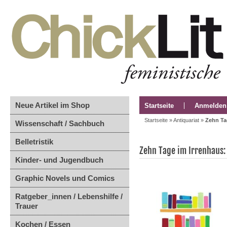
Neue Artikel im Shop
Startseite
Anmelden
Startseite
»
Antiquariat
»
Zehn Ta
Wissenschaft / Sachbuch
Belletristik
Zehn Tage im Irrenhaus:
Kinder- und Jugendbuch
Graphic Novels und Comics
Ratgeber_innen / Lebenshilfe /
Trauer
Kochen / Essen