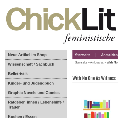
Neue Artikel im Shop
Startseite
Anmelden
Startseite
»
Antiquariat
»
With No
Wissenschaft / Sachbuch
Belletristik
With No One As Witness
Kinder- und Jugendbuch
Graphic Novels und Comics
Ratgeber_innen / Lebenshilfe /
Trauer
Kochen / Essen