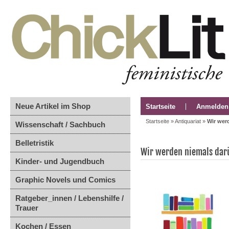
Neue Artikel im Shop
Startseite
Anmelden
Startseite
»
Antiquariat
»
Wir wer
Wissenschaft / Sachbuch
Belletristik
Wir werden niemals dar
Kinder- und Jugendbuch
Graphic Novels und Comics
Ratgeber_innen / Lebenshilfe /
Trauer
Kochen / Essen