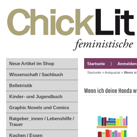
Neue Artikel im Shop
Startseite
Anmelden
Startseite
»
Antiquariat
»
Wenn ic
Wissenschaft / Sachbuch
Belletristik
Wenn ich deine Honda wä
Kinder- und Jugendbuch
Graphic Novels und Comics
Ratgeber_innen / Lebenshilfe /
Trauer
Kochen / Essen