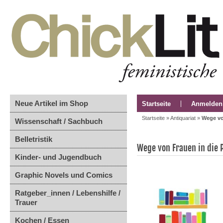
Neue Artikel im Shop
Startseite
Anmelden
Startseite
»
Antiquariat
»
Wege von
Wissenschaft / Sachbuch
Belletristik
Wege von Frauen in die P
Kinder- und Jugendbuch
Graphic Novels und Comics
Ratgeber_innen / Lebenshilfe /
Trauer
Kochen / Essen