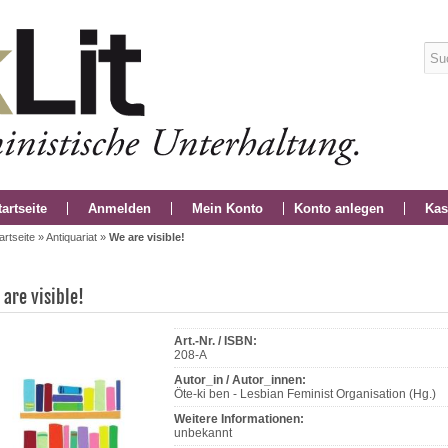
tartseite
Anmelden
Mein Konto
Konto anlegen
Kas
artseite
»
Antiquariat
»
We are visible!
are visible!
Art.-Nr. / ISBN:
208-A
Autor_in / Autor_innen:
Öte-ki ben - Lesbian Feminist Organisation (Hg.)
Weitere Informationen:
unbekannt