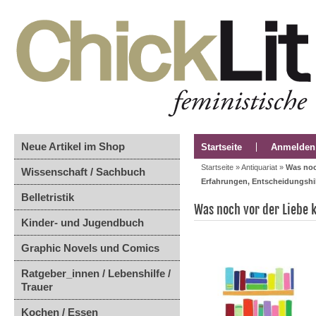
Neue Artikel im Shop
Startseite
Anmelden
Startseite
»
Antiquariat
»
Was noc
Wissenschaft / Sachbuch
Erfahrungen, Entscheidungshi
Belletristik
Was noch vor der Liebe
Kinder- und Jugendbuch
Graphic Novels und Comics
Ratgeber_innen / Lebenshilfe /
Trauer
Kochen / Essen