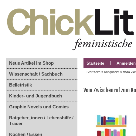
Neue Artikel im Shop
Startseite
Anmelden
Startseite
»
Antiquariat
»
Vom Zwi
Wissenschaft / Sachbuch
Belletristik
Vom Zwischenruf zum Kon
Kinder- und Jugendbuch
Graphic Novels und Comics
Ratgeber_innen / Lebenshilfe /
Trauer
Kochen / Essen