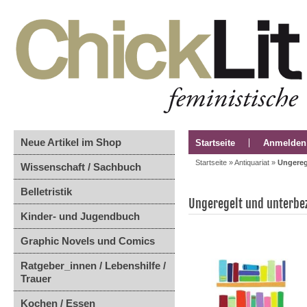
Neue Artikel im Shop
Startseite
Anmelden
Startseite
»
Antiquariat
»
Ungerege
Wissenschaft / Sachbuch
Belletristik
Ungeregelt und unterbeza
Kinder- und Jugendbuch
Graphic Novels und Comics
Ratgeber_innen / Lebenshilfe /
Trauer
Kochen / Essen