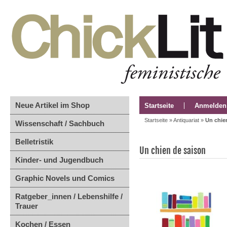
Neue Artikel im Shop
Startseite
Anmelden
Startseite
»
Antiquariat
»
Un chie
Wissenschaft / Sachbuch
Belletristik
Un chien de saison
Kinder- und Jugendbuch
Graphic Novels und Comics
Ratgeber_innen / Lebenshilfe /
Trauer
Kochen / Essen