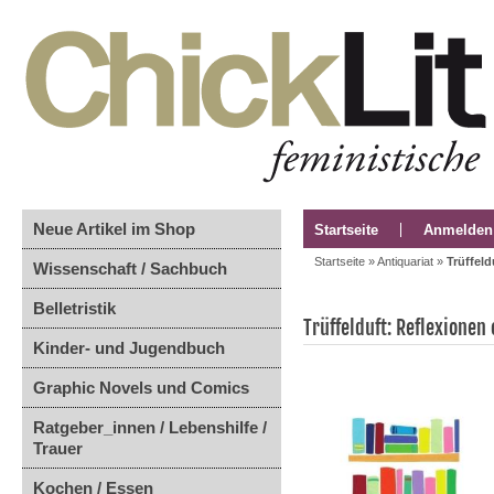
Neue Artikel im Shop
Startseite
Anmelden
Startseite
»
Antiquariat
»
Trüffel
Wissenschaft / Sachbuch
Belletristik
Trüffelduft: Reflexionen
Kinder- und Jugendbuch
Graphic Novels und Comics
Ratgeber_innen / Lebenshilfe /
Trauer
Kochen / Essen