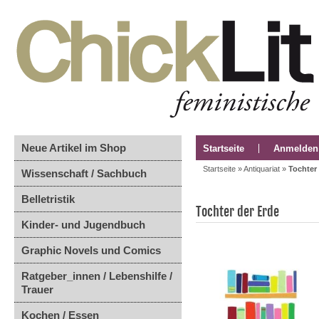
Neue Artikel im Shop
Startseite
Anmelden
Startseite
»
Antiquariat
»
Tochter
Wissenschaft / Sachbuch
Belletristik
Tochter der Erde
Kinder- und Jugendbuch
Graphic Novels und Comics
Ratgeber_innen / Lebenshilfe /
Trauer
Kochen / Essen