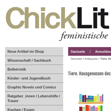
Neue Artikel im Shop
Startseite
Anmelden
Startseite
»
Antiquariat
»
Tiere. 
Wissenschaft / Sachbuch
Belletristik
Tiere. Hausgenossen de
Kinder- und Jugendbuch
Graphic Novels und Comics
Ratgeber_innen / Lebenshilfe /
Trauer
Kochen / Essen