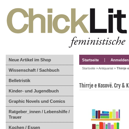
Neue Artikel im Shop
Startseite
Anmelden
Startseite
»
Antiquariat
»
Thirrje
Wissenschaft / Sachbuch
Belletristik
Thirrje e Kosovë. Cry & 
Kinder- und Jugendbuch
Graphic Novels und Comics
Ratgeber_innen / Lebenshilfe /
Trauer
Kochen / Essen