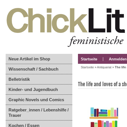
Neue Artikel im Shop
Startseite
Anmelden
Startseite
»
Antiquariat
»
The life
Wissenschaft / Sachbuch
Belletristik
The life and loves of a s
Kinder- und Jugendbuch
Graphic Novels und Comics
Ratgeber_innen / Lebenshilfe /
Trauer
Kochen / Essen