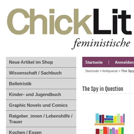
Neue Artikel im Shop
Startseite
Anmelden
Startseite
»
Antiquariat
»
The Spy
Wissenschaft / Sachbuch
Belletristik
The Spy in Question
Kinder- und Jugendbuch
Graphic Novels und Comics
Ratgeber_innen / Lebenshilfe /
Trauer
Kochen / Essen