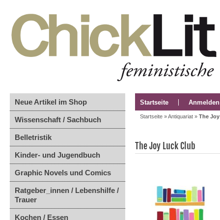
Neue Artikel im Shop
Startseite
Anmelden
Startseite
»
Antiquariat
»
The Joy
Wissenschaft / Sachbuch
Belletristik
The Joy Luck Club
Kinder- und Jugendbuch
Graphic Novels und Comics
Ratgeber_innen / Lebenshilfe /
Trauer
Kochen / Essen