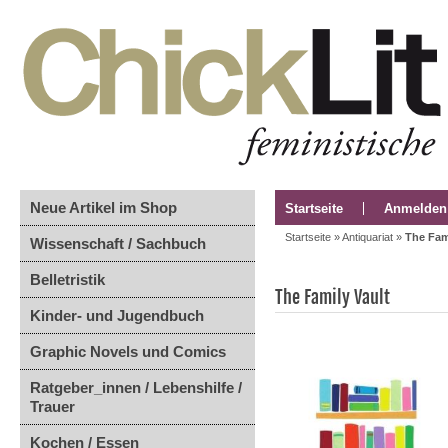
Neue Artikel im Shop
Startseite
Anmelden
Startseite
»
Antiquariat
»
The Fam
Wissenschaft / Sachbuch
Belletristik
The Family Vault
Kinder- und Jugendbuch
Graphic Novels und Comics
Ratgeber_innen / Lebenshilfe /
Trauer
Kochen / Essen