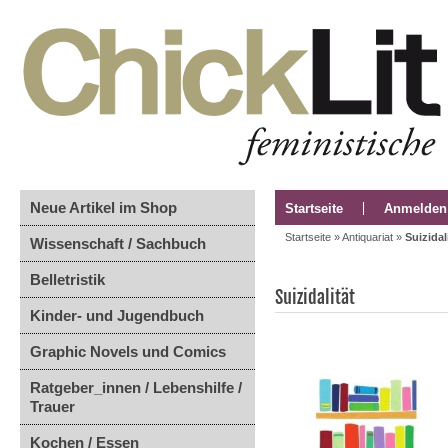
Neue Artikel im Shop
Startseite
Anmelden
Startseite
»
Antiquariat
»
Suizidal
Wissenschaft / Sachbuch
Belletristik
Suizidalität
Kinder- und Jugendbuch
Graphic Novels und Comics
Ratgeber_innen / Lebenshilfe /
Trauer
Kochen / Essen