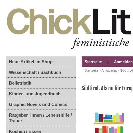
Neue Artikel im Shop
Startseite
Anmelden
Startseite
»
Antiquariat
»
Südtirol
Wissenschaft / Sachbuch
Belletristik
Südtirol. Alarm für Euro
Kinder- und Jugendbuch
Graphic Novels und Comics
Ratgeber_innen / Lebenshilfe /
Trauer
Kochen / Essen