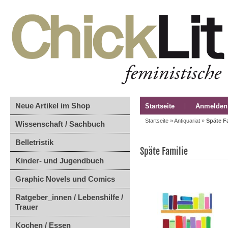
Neue Artikel im Shop
Startseite
Anmelden
Startseite
»
Antiquariat
»
Späte F
Wissenschaft / Sachbuch
Belletristik
Späte Familie
Kinder- und Jugendbuch
Graphic Novels und Comics
Ratgeber_innen / Lebenshilfe /
Trauer
Kochen / Essen