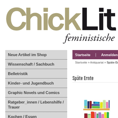
Neue Artikel im Shop
Startseite
Anmelden
Startseite
»
Antiquariat
»
Späte E
Wissenschaft / Sachbuch
Belletristik
Späte Ernte
Kinder- und Jugendbuch
Graphic Novels und Comics
Ratgeber_innen / Lebenshilfe /
Trauer
Kochen / Essen