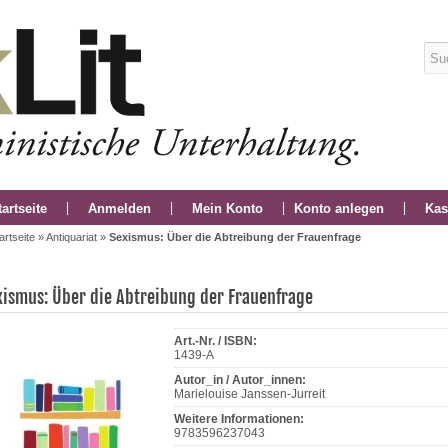
tartseite
Anmelden
Mein Konto
Konto anlegen
Kas
artseite
»
Antiquariat
»
Sexismus: Über die Abtreibung der Frauenfrage
xismus: Über die Abtreibung der Frauenfrage
Art.-Nr. / ISBN:
1439-A
Autor_in / Autor_innen:
Marielouise Janssen-Jurreit
Weitere Informationen:
9783596237043