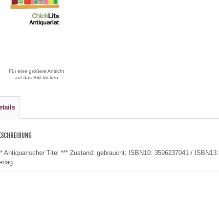
Für eine größere Ansicht
auf das Bild klicken
etails
ESCHREIBUNG
** Antiquarischer Titel *** Zustand: gebraucht; ISBN10: 3596237041 / ISBN1
erlag