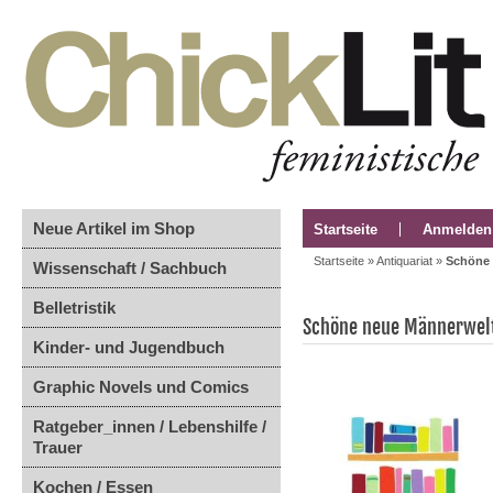
Neue Artikel im Shop
Startseite
Anmelden
Startseite
»
Antiquariat
»
Schöne 
Wissenschaft / Sachbuch
Belletristik
Schöne neue Männerwelt:
Kinder- und Jugendbuch
Graphic Novels und Comics
Ratgeber_innen / Lebenshilfe /
Trauer
Kochen / Essen