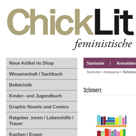
Neue Artikel im Shop
Startseite
Anmelden
Startseite
»
Antiquariat
»
Schmer
Wissenschaft / Sachbuch
Belletristik
Schmerz
Kinder- und Jugendbuch
Graphic Novels und Comics
Ratgeber_innen / Lebenshilfe /
Trauer
Kochen / Essen