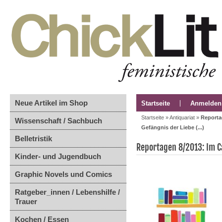
Neue Artikel im Shop
Startseite
Anmelden
Startseite
»
Antiquariat
»
Reporta
Wissenschaft / Sachbuch
Gefängnis der Liebe (...)
Belletristik
Reportagen 8/2013: Im C
Kinder- und Jugendbuch
Graphic Novels und Comics
Ratgeber_innen / Lebenshilfe /
Trauer
Kochen / Essen