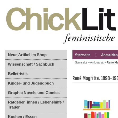
Neue Artikel im Shop
Startseite
Anmelden
Startseite
»
Antiquariat
»
René Ma
Wissenschaft / Sachbuch
Belletristik
René Magritte. 1898-196
Kinder- und Jugendbuch
Graphic Novels und Comics
Ratgeber_innen / Lebenshilfe /
Trauer
Kochen / Essen