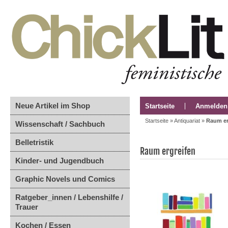
Neue Artikel im Shop
Startseite
Anmelden
Startseite
»
Antiquariat
»
Raum er
Wissenschaft / Sachbuch
Belletristik
Raum ergreifen
Kinder- und Jugendbuch
Graphic Novels und Comics
Ratgeber_innen / Lebenshilfe /
Trauer
Kochen / Essen