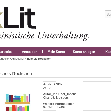
tartseite
Anmelden
Mein Konto
Konto anlegen
Kas
artseite
»
Antiquariat
»
Rachels Röckchen
chels Röckchen
Art.-Nr. / ISBN:
269-A
Autor_in / Autor_innen:
Charlotte Mutsaers
Weitere Informationen:
9783446189492