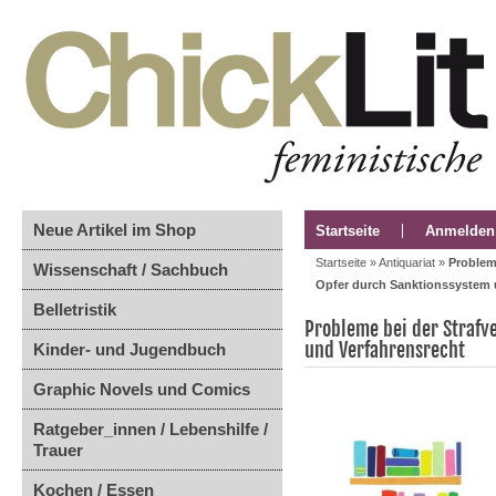
Neue Artikel im Shop
Startseite
Anmelden
Startseite
»
Antiquariat
»
Problem
Wissenschaft / Sachbuch
Opfer durch Sanktionssystem 
Belletristik
Probleme bei der Strafv
und Verfahrensrecht
Kinder- und Jugendbuch
Graphic Novels und Comics
Ratgeber_innen / Lebenshilfe /
Trauer
Kochen / Essen