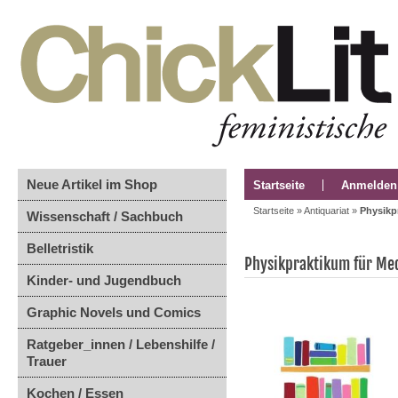
Neue Artikel im Shop
Startseite
Anmelden
Startseite
»
Antiquariat
»
Physikp
Wissenschaft / Sachbuch
Belletristik
Physikpraktikum für Med
Kinder- und Jugendbuch
Graphic Novels und Comics
Ratgeber_innen / Lebenshilfe /
Trauer
Kochen / Essen